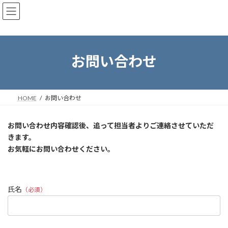
コ
ナ
ン
ビ
テ
ゲ
ン
ー
ツ
シ
へ
ョ
お問い合わせ
ス
ン
キ
に
ッ
移
プ
動
HOME
お問い合わせ
お問い合わせ内容確認後、追って担当者よりご連絡させていただ
きます。
お気軽にお問い合わせください。
氏名
（必須）